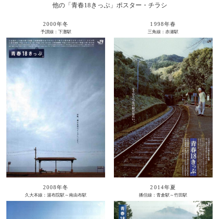
他の「青春18きっぷ」ポスター・チラシ
2000年冬
1998年春
予讃線：下灘駅
三角線：赤瀬駅
2008年冬
2014年夏
久大本線：湯布院駅～南由布駅
播但線：青倉駅～竹田駅